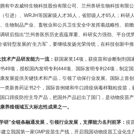
拥有中农威特生物科技股份有限公司、兰州兽研生物科技有限公
（引进）、WRJH等国家级人才36人，省部级人才65人；科研人
、生物制品产业、畜牧业和公共卫生安全中发挥着战略性、前瞻性
调研后指出“兰州兽医所历史底蕴厚重、科研实力强劲、平台优
全省转型发展的‘
生力军
’，要继续发扬光荣传统，在科技创新中推
大技术产品研发能力一流：
获国家奖14项，获疫苗和诊断制剂国
书49项，授权国内发明专利444项、国际发明专利24项，制定
康发展提供关键技术和产品，引领了动保行业发展。国际上首创
一类新兽药证书2个，国际首例猪和牛口蹄疫病毒样颗粒疫苗，
国口蹄疫防控主导产品，把国外产品赶出了国门，是动物疫苗产
健康养殖领域五大标志性成果之一。
产学研”全链条融通发展，引领行业发展，支撑能力名列前茅：
疫
5年建立我国第一家GMP疫苗生产线，开启我国动物疫苗工业化生