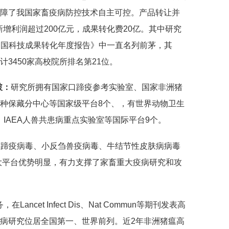
障了我国家畜疫病防控技术自主可控。产品转让并
新增利润超过200亿元，成果转化费20亿。其中研究
《中国科技成果转化年度报告》中一直名列前茅，其
合计3450家高校院所排名第21位。
破：
研究所拥有国家口蹄疫参考实验室、国家非洲猪
种保藏分中心等国家级平台8个、，有世界动物卫生
、IAEA人兽共患病重点实验室等国际平台9个。
、口蹄疫病毒、小反刍兽疫病毒、牛结节性皮肤病病毒
大平台优势明显，有力支撑了家畜重大疫病研究和攻
ancet Infect Dis、Nat Commun等期刊发表高
病研究位居全国第一、世界前列。近2年非洲猪瘟高