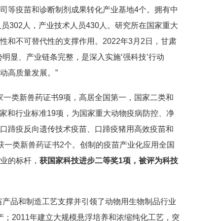
司等疫苗和诊断制剂成果转化产业基地4个。拥有中
员302人，产业技术人员430人。研究所在国家重大
和不可替代性的支撑作用。2022年3月2日，甘肃
势明显、产业链条完整，是深入实施‘
强科技
’行动
动高质量发展。”
家一类新兽药证书9项，高居全国第一，国家二类和
国家和行业标准19项，为国家重大动物疫病防控、净
口蹄疫反向遗传技术疫苗、口蹄疫猪用高效疫苗和
获一类新兽药证书2个。创制的疫苗产业化应用全国
业的标杆，
获国家科技进步二等奖1项，被评为科技
苗产品和制造工艺支撑并引领了动物用生物制品行业
产；2011年建立大规模悬浮培养和浓缩纯化工艺，突