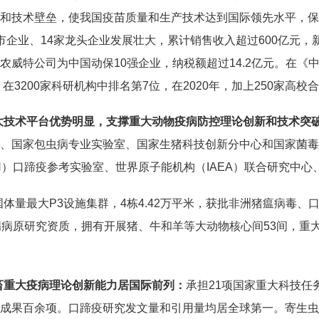
和技术壁垒，使我国疫苗质量和生产技术达到国际领先水平，保
市企业、14家龙头企业发展壮大，累计销售收入超过600亿元，
农威特公司为中国动保10强企业，纳税额超过14.2亿元。在
，在3200家科研机构中排名第7位，在2020年，加上250家高校
大技术平台优势明显，支撑重大动物疫病防控理论创新和技术突
、国家包虫病专业实验室、国家生猪科技创新分中心和国家菌毒
H）口蹄疫参考实验室、世界原子能机构（IAEA）联合研究中心
国体量最大P3设施集群，4栋4.42万平米，获批非洲猪瘟病毒
病病原研究资质，拥有开展猪、牛和羊等大动物核心间53间，重
畜重大疫病理论创新能力居国际前列：
承担21项国家重大科技任务，在L
成果百余项。口蹄疫研究发文量和引用量均居全球第一。寄生虫