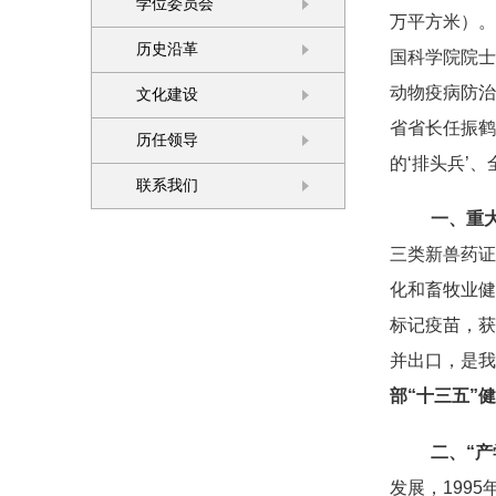
学位委员会
万平方米）。
历史沿革
国科学院院士
动物疫病防治
文化建设
省省长任振鹤
历任领导
的‘
排头兵
’、
联系我们
一、重
三类新兽药证
化和畜牧业健
标记疫苗，获
并出口，是我
部“十三五”
二、“
发展，199