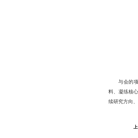
与会的
料、凝练核
续研究方向、
上