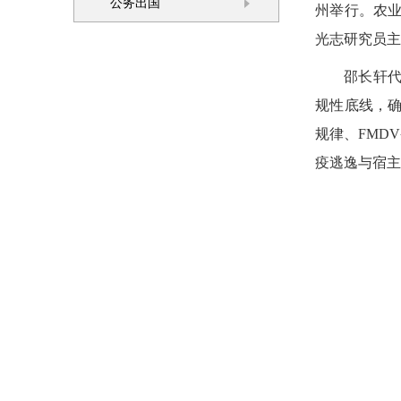
公务出国
州举行。农
光志研究员主
邵长轩
规性底线，确
规律、FMD
疫逃逸与宿主