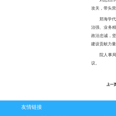
攻关，带头营
郑海学代
治强、业务精
政治忠诚，
建设贡献力量
院人事
议。
上一
友情链接