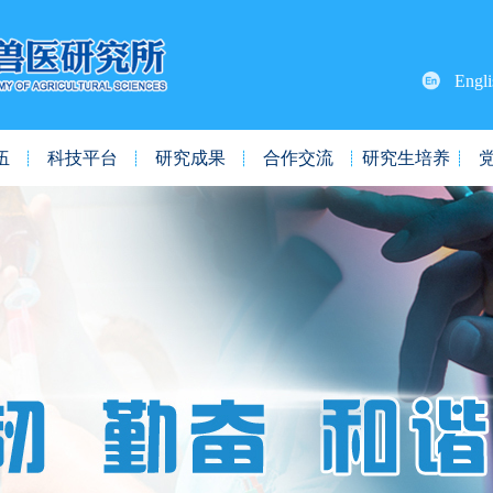
Engli
伍
科技平台
研究成果
合作交流
研究生培养