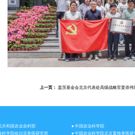
上一页：
盖茨基金会北京代表处高级战略官姜崇伟
民共和国农业农村部
中国农业科学院
业科学院哈尔滨兽医研究所
中国农业科学院北京畜牧兽医研