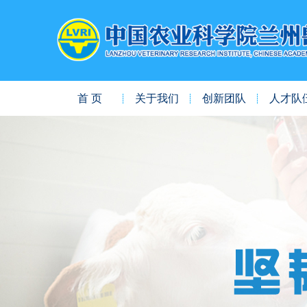
首 页
关于我们
创新团队
人才队