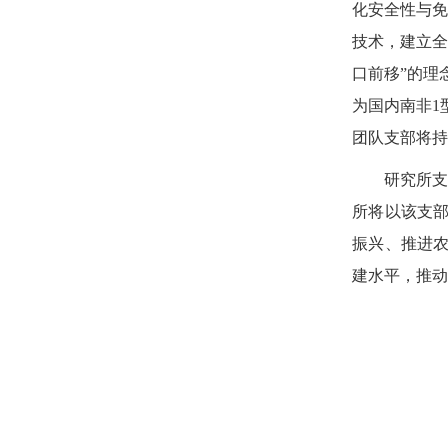
化安全性与免
技术，建立全
口前移”的理
为国内南非1
团队支部将持
研究所支
所将以该支
振兴、推进
建水平，推动