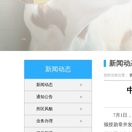
新闻动
新闻动态
您的当前位置：
新闻动态
通知公告
所区风貌
7月1日
业务办理
颁授勋章并