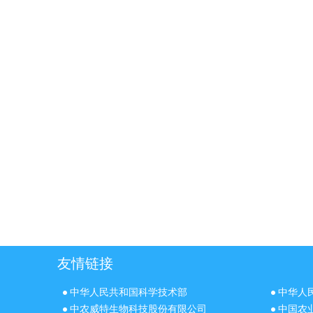
友情链接
中华人民共和国科学技术部
中华人
中农威特生物科技股份有限公司
中国农