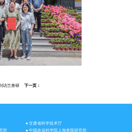
到访兰兽研
下一页：
甘肃省科学技术厅
究所
中国农业科学院上海兽医研究所