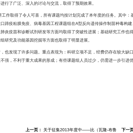
等进行了广泛、深入的讨论与交流，取得了预期效果。
科研工作取得了令人可喜，所有课题均按计划完成了本年度的任务。其中：
在口蹄疫粘膜免疫、病毒基因工程课题组在A型反向遗传操作制苗种毒构建
性肺炎疫苗和诊断试剂研发等方面均取得了突破性进展；基础研究工作也
因组研究及功能基因挖掘等方面也取得了明显进展。
时，也发现了许多问题。重点表现为：科研立项不足，经费仍存在较大缺
性不强，不利于重大成果的形成；有些课题组人员过少，仍需进一步引进
上一页：
关于征集2013年度中――比（瓦隆-布鲁
下一