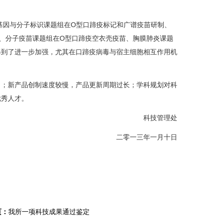
基因与分子标识课题组在O型口蹄疫标记和广谱疫苗研制、
、分子疫苗课题组在O型口蹄疫空衣壳疫苗、胸膜肺炎课题
得到了进一步加强，尤其在口蹄疫病毒与宿主细胞相互作用机
口；新产品创制速度较慢，产品更新周期过长；学科规划对科
优秀人才。
科技管理处
二零一三年一月十日
页：
我所一项科技成果通过鉴定