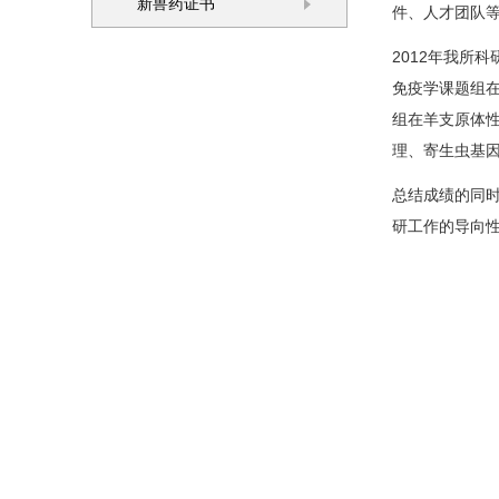
新兽药证书
件、人才团队
2012年我所
免疫学课题组
组在羊支原体
理、寄生虫基
总结成绩的同
研工作的导向