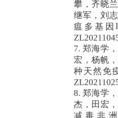
攀，齐晓
继军，刘
瘟多基因
ZL20211045
7.
郑海学
宏，杨帆
种天然免
ZL20211025
8.
郑海学
杰，田宏
减毒非