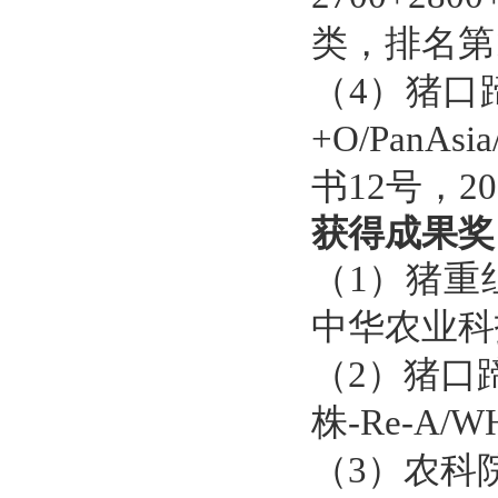
类，排名第
（
4
）猪口
+O/PanAsia
书
12
号，
20
获得成果奖
（
1
）猪重
中华农业科
（
2
）猪口
株
-Re-A/W
（
3
）农科