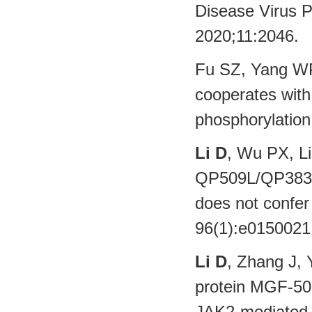
Disease Virus P
2020;11:20
Fu SZ, Yang WP
cooperates with
phosphorylati
Li D
, Wu PX, L
QP509L/QP383R-d
does not confer 
96(1):e0150
Li D
, Zhang J, 
protein MGF-505
JAK2-mediated s