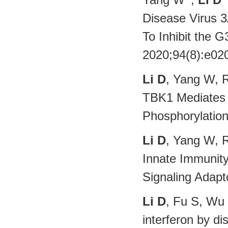
Disease Virus 
To Inhibit the 
2020;94(8):e
Li D
, Yang W, R
TBK1 Mediates t
Phosphorylatio
Li D
, Yang W, R
Innate Immunity
Signaling Ada
Li D
, Fu S, Wu 
interferon by di