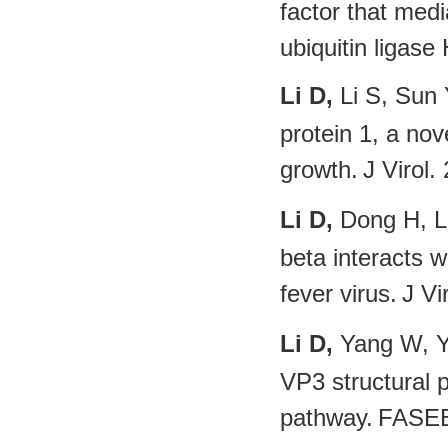
factor that medi
ubiquitin liga
Li D,
Li S, Sun
protein 1, a nov
growth.
J Viro
Li D,
Dong H, Li
beta interacts w
fever virus.
J V
Li D,
Yang W, Ya
VP3 structural p
pathway.
FASEB