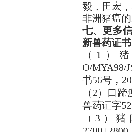
毅，田宏，
非洲猪瘟的
七
、更多
新兽药证书
（
1
）猪
O/MYA98/J
书
56
号，
20
（
2
）口蹄
兽药证字
52
（
3
）猪
2700+280