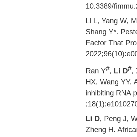
10.3389/fim
Li L, Yang W, M
Shang Y*. Peste
Factor That Pr
2022;96(10)
#
#
Ran Y
,
Li D
,
HX, Wang YY. Af
inhibiting RNA 
;18(1):e1010
Li D
, Peng J, W
Zheng H. Africa