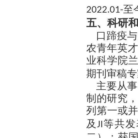
至
2022.01-
五
、科研
口蹄疫与
农青年英
业科学院
期刊审稿专
主要从事
制的研究
列第一或
及
等共发
JI
二）；获