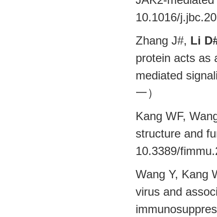
10.1016/j.jb
Zhang J#,
Li D
protein acts as 
mediated signa
一）
Kang WF, Wang
structure and f
10.3389/fim
Wang Y, Kang 
virus and assoc
immunosuppress