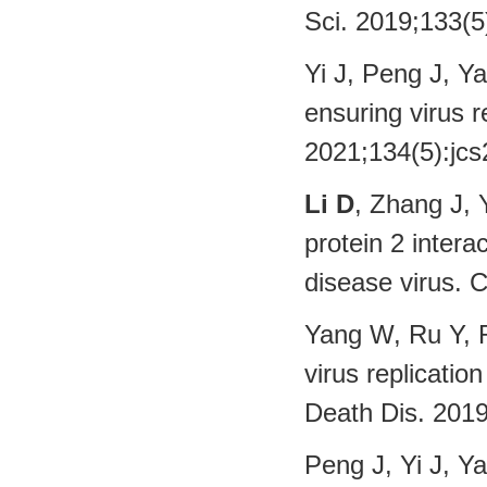
Sci. 2019;13
Yi J, Peng J, 
ensuring virus r
2021;134(5)
Li D
, Zhang J, 
protein 2 intera
disease virus.
Yang W, Ru Y, R
virus replicatio
Death Dis. 2
Peng J, Yi J, 