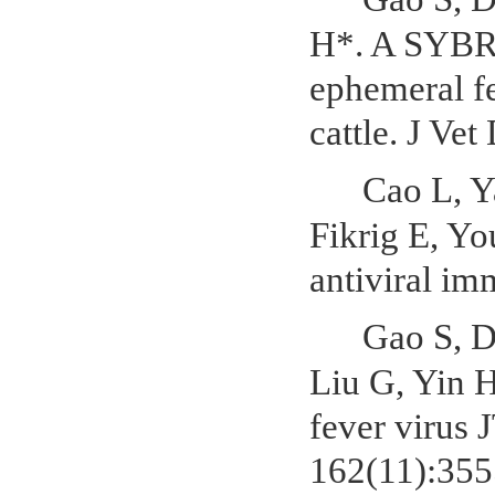
H*. A SYBR 
ephemeral fev
cattle. J Ve
Cao L, Y
Fikrig E, Yo
antiviral im
Gao S, D
Liu G, Yin 
fever virus 
162(11):355