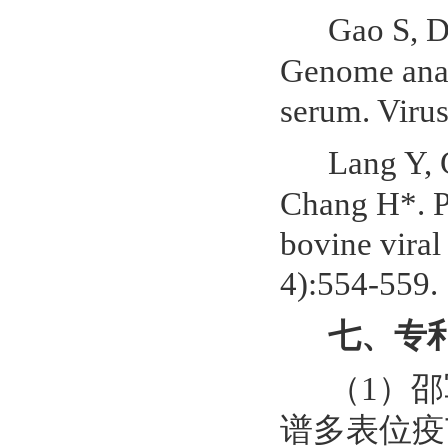
Gao S, D
Genome analy
serum. Virus
Lang Y, 
Chang H*. P
bovine viral
4):554-559.
七、专
（1）邵
谱多表位疫苗及