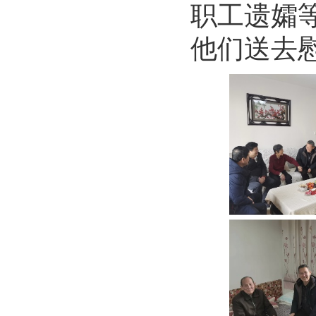
职工遗孀
他们送去